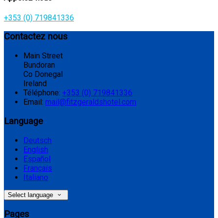
+353 (0) 719841336
Contactez nous
Main Street
Bundoran
Co Donegal
Ireland
Téléphone
:
+353 (0) 719841336
Email:
mail@fitzgeraldshotel.com
Language
Deutsch
English
Español
Français
Italiano
Select language
Pages