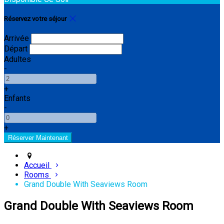
Réservez votre séjour
Arrivée
Départ
Adultes
-
+
Enfants
-
+
Accueil
Rooms
Grand Double With Seaviews Room
Grand Double With Seaviews Room