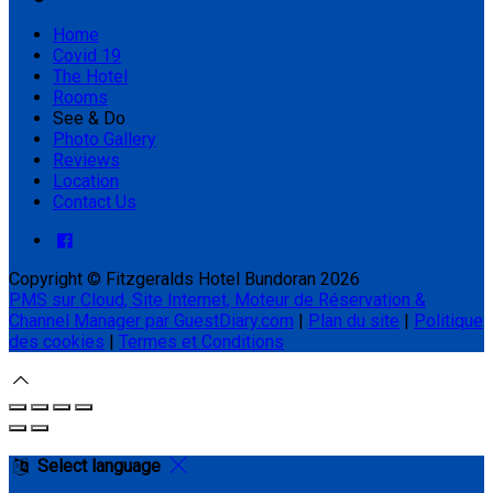
Home
Covid 19
The Hotel
Rooms
See & Do
Photo Gallery
Reviews
Location
Contact Us
Copyright ©
Fitzgeralds Hotel Bundoran 2026
PMS sur Cloud, Site Internet, Moteur de Réservation &
Channel Manager par GuestDiary.com
|
Plan du site
|
Politique
des cookies
|
Termes et Conditions
Select language