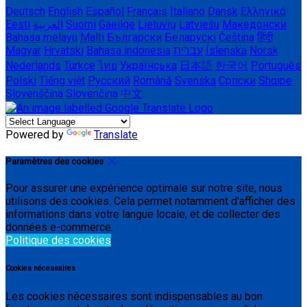
Deutsch
English
Español
Français
Italiano
Dansk
Ελληνικά
Eesti
العربية
Suomi
Gaeilge
Lietuvių
Latviešu
Македонски
Bahasa melayu
Malti
Български
Беларускі
Čeština
हिंदी
Magyar
Hrvatski
Bahasa indonesia
עברית
Íslenska
Norsk
Nederlands
Türkçe
ไทย
Українська
日本語
한국어
Português
Polski
Tiếng việt
Русский
Română
Svenska
Српски
Shqipe
Slovenščina
Slovenčina
中文
Powered by
Translate
Paramètres des cookies
Pour assurer une expérience optimale sur notre site, nous
utilisons des cookies. Cela permet notamment d'afficher des
informations dans votre langue locale, et de collecter des
données e-commerce.
Politique des cookies
Cookies nécessaires
Les cookies nécessaires sont indispensables au bon